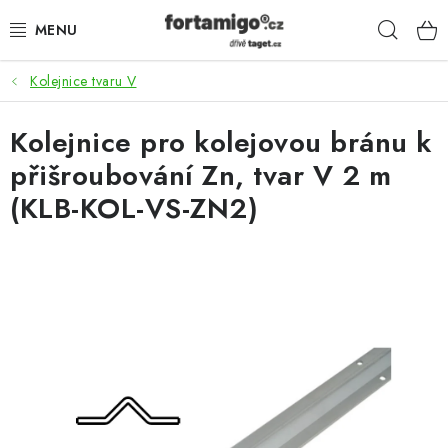
Přejít
Hleda
na
obsah
Kolejnice tvaru V
SADY - ZVÝHODNĚNÉ
Kolejnice pro kolejovou bránu k
POHONY
přišroubování Zn, tvar V 2 m
SAMONOSNÉ BRÁNY
(KLB-KOL-VS-ZN2)
KOLEJOVÉ BRÁNY
KŘÍDLOVÉ BRÁNY A BRANKY
ZÁVĚSNÉ BRÁNY
KONSTRUKČNÍ PROFILY