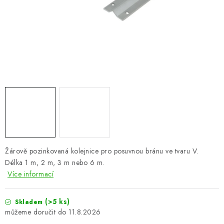
VÝPLNĚ BRAN A PLOTŮ
ZÁSLEPKY
KOMPONENTY PRO PLOTY
TESAŘSKÉ KOVÁNÍ
NEREZ, INOX
ARCHIV
Žárově pozinkovaná kolejnice pro posuvnou bránu ve tvaru V.
HLINÍKOVÝ PLOTOVÝ SYSTÉM
Délka 1 m, 2 m, 3 m nebo 6 m.
Více informací
OTOČNÉ ŽALUZIE
(>5 ks)
Skladem
Kontakt
Technická podpora
11.8.2026