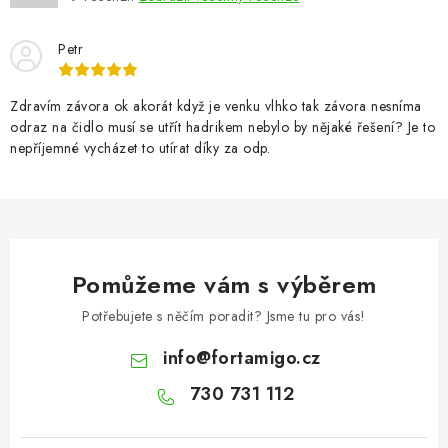
Petr
Zdravím závora ok akorát když je venku vlhko tak závora nesníma
odraz na čidlo musí se utřít hadrikem nebylo by nějaké řešení? Je to
nepříjemné vycházet to utírat díky za odp.
Pomůžeme vám s výběrem
Potřebujete s něčím poradit? Jsme tu pro vás!
info
@
fortamigo.cz
730 731 112