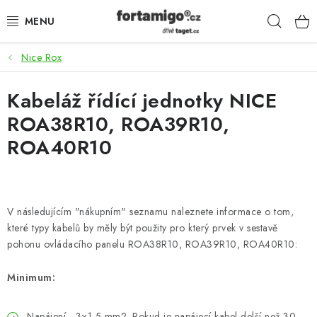
Přejít
Hleda
na
obsah
Nice Rox
SADY - ZVÝHODNĚNÉ
Kabeláž řídící jednotky NICE
POHONY
ROA38R10, ROA39R10,
SAMONOSNÉ BRÁNY
ROA40R10
KOLEJOVÉ BRÁNY
KŘÍDLOVÉ BRÁNY A BRANKY
V následujícím "nákupním" seznamu naleznete informace o tom,
které typy kabelů by měly být použity pro který prvek v sestavě
pohonu ovládacího panelu ROA38R10, ROA39R10, ROA40R10:
ZÁVĚSNÉ BRÁNY
Minimum:
KONSTRUKČNÍ PROFILY
Napájení - 3×1,5 mm2. Pokud je napájecí kabel delší než 30