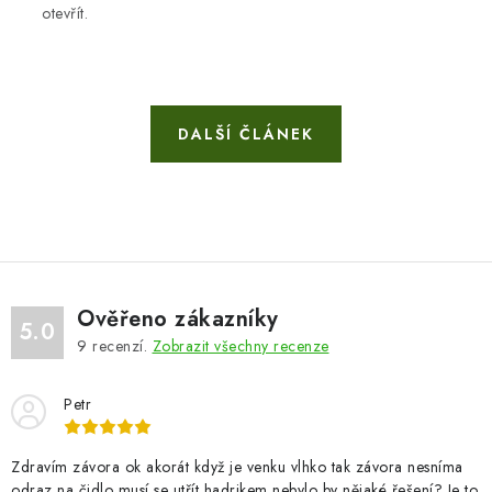
otevřít.
DALŠÍ ČLÁNEK
Ověřeno zákazníky
5.0
9
recenzí.
Zobrazit všechny recenze
Petr
Zdravím závora ok akorát když je venku vlhko tak závora nesníma
odraz na čidlo musí se utřít hadrikem nebylo by nějaké řešení? Je to